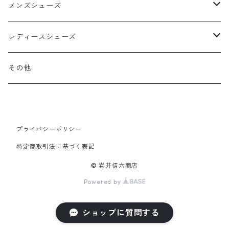
メンズシューズ
ビジネス
レディースシューズ
レースアップ
カジュアル
サンダル
その他
スリッポン
レースアップ
サンダル
ブーツ
ブーツ
スリッポン
ショートブーツ
ウォーキングシューズ
ウォーキングシューズ
プライバシーポリシー
特定商取引法に基づく表記
ウィンターソール（雪道対応底）
スニーカー
サイドゴアブーツ
ＳＡＬＥ
ビジネス・フォーマル
© 岩井信六商店
Powered by
ウィンターソール（雪道対応底）
スニーカー
ローファー
ショップに質問する
上履き